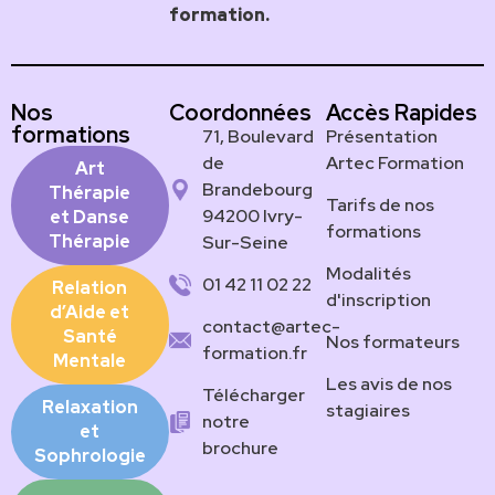
formation.
Nos
Coordonnées
Accès Rapides
formations
71, Boulevard
Présentation
de
Artec Formation
Art
Brandebourg
Thérapie
Tarifs de nos
94200 Ivry-
et Danse
formations
Thérapie
Sur-Seine
Modalités
01 42 11 02 22
Relation
d'inscription
d’Aide et
contact@artec-
Santé
Nos formateurs
formation.fr
Mentale
Les avis de nos
Télécharger
Relaxation
stagiaires
notre
et
brochure
Sophrologie