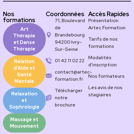
Nos
Coordonnées
Accès Rapides
formations
71, Boulevard
Présentation
de
Artec Formation
Art
Brandebourg
Thérapie
Tarifs de nos
94200 Ivry-
et Danse
formations
Thérapie
Sur-Seine
Modalités
01 42 11 02 22
Relation
d'inscription
d’Aide et
contact@artec-
Santé
Nos formateurs
formation.fr
Mentale
Les avis de nos
Télécharger
Relaxation
stagiaires
notre
et
brochure
Sophrologie
Massage et
Mouvement