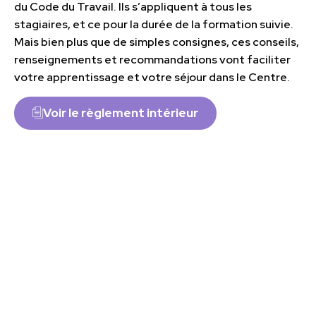
du Code du Travail. Ils s’appliquent à tous les
stagiaires, et ce pour la durée de la formation suivie.
Mais bien plus que de simples consignes, ces conseils,
renseignements et recommandations vont faciliter
votre apprentissage et votre séjour dans le Centre.
Voir le règlement intérieur
Contactez nos conseillers pédagogiques
Vous avez des questions sur votre projet de
formation, le financement ou le contenu des
programmes ? Nos conseillers pédagogiques sont à
votre écoute pour vous accompagner dans vos
démarches et vous orienter vers la formation la plus