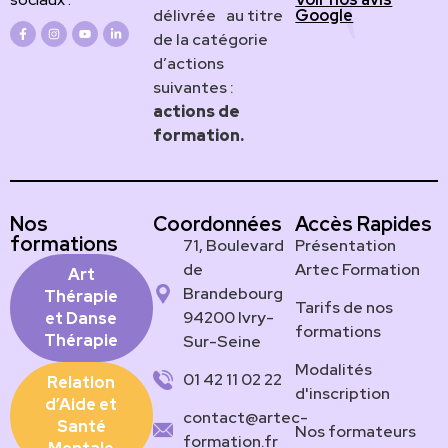
Google
délivrée au titre
de la catégorie
d’actions
suivantes :
actions de
formation.
Nos
Coordonnées
Accès Rapides
formations
71, Boulevard
Présentation
de
Artec Formation
Art
Brandebourg
Thérapie
Tarifs de nos
94200 Ivry-
et Danse
formations
Thérapie
Sur-Seine
Modalités
01 42 11 02 22
Relation
d'inscription
d’Aide et
contact@artec-
Santé
Nos formateurs
formation.fr