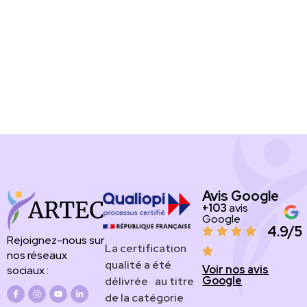
Avis Google
+103
avis
Google
4.9/5
Rejoignez-nous sur
​​​La certification
nos réseaux
qualité a été
Voir nos avis
sociaux :
Google
délivrée au titre
de la catégorie