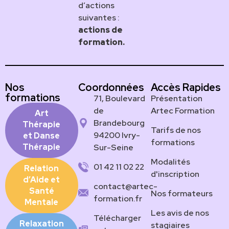
d’actions
suivantes :
actions de
formation.
Nos
Coordonnées
Accès Rapides
formations
71, Boulevard
Présentation
de
Artec Formation
Art
Brandebourg
Thérapie
Tarifs de nos
94200 Ivry-
et Danse
formations
Thérapie
Sur-Seine
Modalités
01 42 11 02 22
Relation
d'inscription
d’Aide et
contact@artec-
Santé
Nos formateurs
formation.fr
Mentale
Les avis de nos
Télécharger
Relaxation
stagiaires