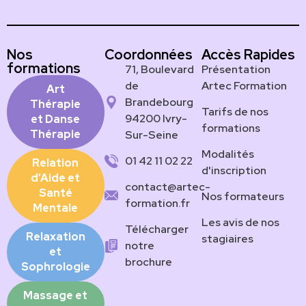
Nos
Coordonnées
Accès Rapides
formations
71, Boulevard
Présentation
de
Artec Formation
Art
Brandebourg
Thérapie
Tarifs de nos
94200 Ivry-
et Danse
formations
Thérapie
Sur-Seine
Modalités
01 42 11 02 22
Relation
d'inscription
d’Aide et
contact@artec-
Santé
Nos formateurs
formation.fr
Mentale
Les avis de nos
Télécharger
Relaxation
stagiaires
notre
et
brochure
Sophrologie
Massage et