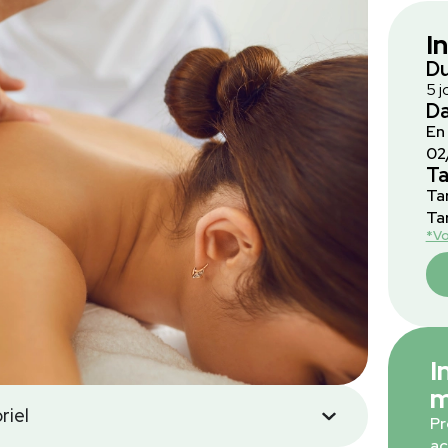
I
D
5 j
Da
En
02
Ta
Ta
Tar
*Vo
I
m
riel
Pr
ac