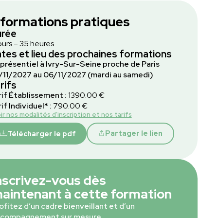
nformations pratiques
urée
ours – 35 heures
tes et lieu des prochaines formations
 présentiel à Ivry-Sur-Seine proche de Paris
/11/2027 au 06/11/2027 (mardi au samedi)
rifs
rif Établissement :
1390.00 €
if Individuel* :
790.00 €
ir nos modalités d’inscription et nos tarifs
Partager le lien
Télécharger le pdf
nscrivez-vous dès
aintenant à cette formation
ofitez d’un cadre bienveillant et d’un
compagnement sur mesure.