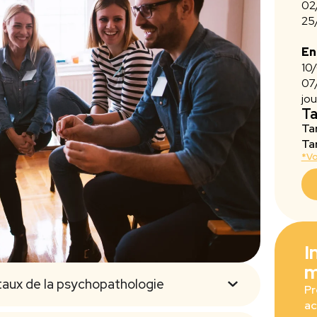
02
25
En
10
07/
jo
Ta
Ta
Tar
*Vo
I
m
taux de la psychopathologie
Pr
ac