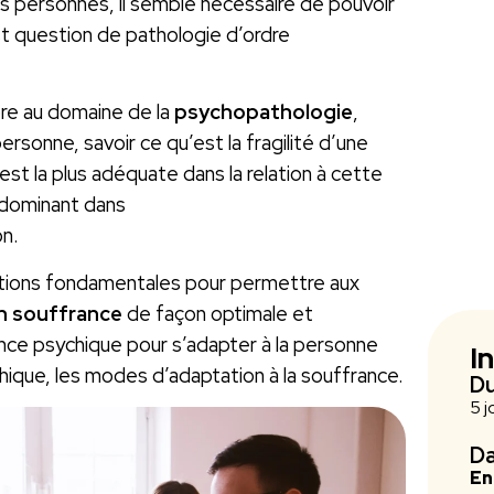
des personnes, il semble nécessaire de pouvoir
est question de pathologie d’ordre
pre au domaine de la
psychopathologie
,
ersonne, savoir ce qu’est la fragilité d’une
st la plus adéquate dans la relation à cette
 dominant dans
n.
tions fondamentales pour permettre aux
n souffrance
de façon optimale et
nce psychique pour s’adapter à la personne
I
hique, les modes d’adaptation à la souffrance.
D
5 j
Da
En