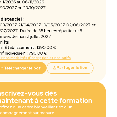
/11/2026 au 06/11/2026
/10/2027 au 29/10/2027
 distanciel :
/03/2027, 21/04/2027, 19/05/2027, 02/06/2027 et
07/2027 : Durée de 35 heures répartie sur 5
urnées de mars
à juillet 2027
rifs
rif Établissement :
1390.00 €
if Individuel* :
790.00 €
ir nos modalités d’inscription et nos tarifs
Partager le lien
Télécharger le pdf
nscrivez-vous dès
aintenant à cette formation
ofitez d’un cadre bienveillant et d’un
compagnement sur mesure.