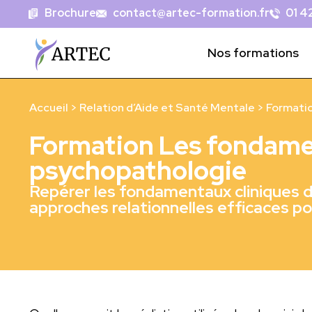
Brochure
contact@artec-formation.fr
01 42
Nos formations
Accueil
>
Relation d’Aide et Santé Mentale
>
Formati
Formation Les fondame
psychopathologie
Repérer les fondamentaux cliniques d
approches relationnelles efficaces po