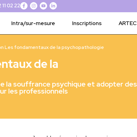
 11 02 22
Intra/sur-mesure
Inscriptions
ARTEC 
on Les fondamentaux de la psychopathologie
ntaux de la
e la souffrance psychique et adopter des
ur les professionnels