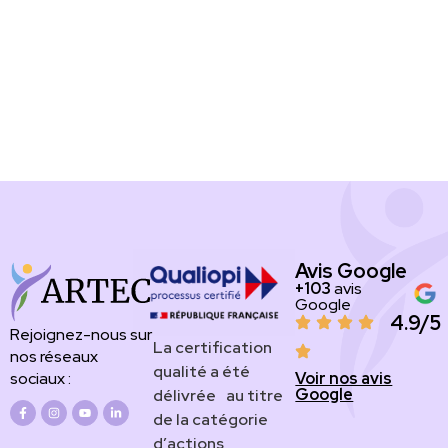
Avis Google
+103
avis
Google
4.9/5
Rejoignez-nous sur
​​​La certification
nos réseaux
qualité a été
Voir nos avis
sociaux :
Google
délivrée au titre
de la catégorie
d’actions