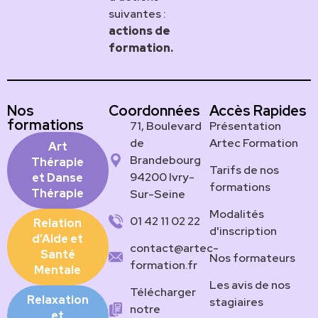
suivantes :
actions de
formation.
Nos
Coordonnées
Accès Rapides
formations
71, Boulevard
Présentation
de
Artec Formation
Art
Brandebourg
Thérapie
Tarifs de nos
94200 Ivry-
et Danse
formations
Thérapie
Sur-Seine
Modalités
01 42 11 02 22
Relation
d'inscription
d’Aide et
contact@artec-
Santé
Nos formateurs
formation.fr
Mentale
Les avis de nos
Télécharger
Relaxation
stagiaires
notre
et