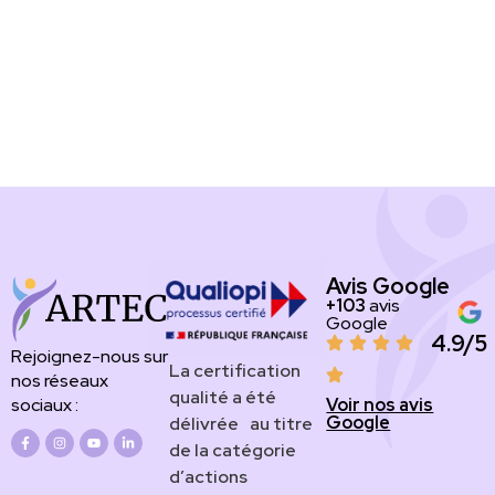
Avis Google
+103
avis
Google
4.9/5
Rejoignez-nous sur
​​​La certification
nos réseaux
qualité a été
Voir nos avis
sociaux :
Google
délivrée au titre
de la catégorie
d’actions