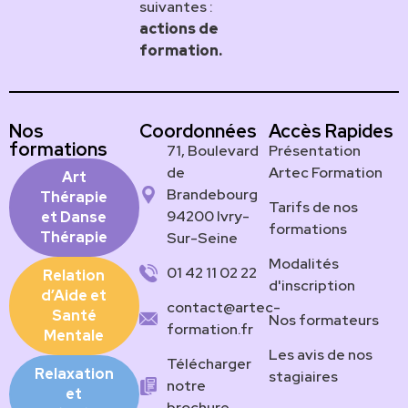
suivantes :
actions de
formation.
Nos
Coordonnées
Accès Rapides
formations
71, Boulevard
Présentation
de
Artec Formation
Art
Brandebourg
Thérapie
Tarifs de nos
94200 Ivry-
et Danse
formations
Thérapie
Sur-Seine
Modalités
01 42 11 02 22
Relation
d'inscription
d’Aide et
contact@artec-
Santé
Nos formateurs
formation.fr
Mentale
Les avis de nos
Télécharger
Relaxation
stagiaires
notre
et
brochure