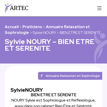
Accueil
>
Praticiens
>
Annuaire Relaxation et
Sophrologie
> Sylvie NOURY – BIEN ETRE ET SERENITE
Sylvie NOURY – BIEN ETRE
ET SERENITE
Annuaire Relaxation et Sophrologie
Sylvie
NOURY
BIEN ETRE ET SERENITE
NOURY Sylvie est Sophrologue et Réflexologue,
aussi dans son cabinet Bien Être et Sérénité,