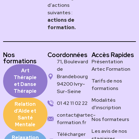
d’actions
suivantes :
actions de
formation.
Nos
Coordonnées
Accès Rapides
formations
71, Boulevard
Présentation
de
Artec Formation
Art
Brandebourg
Thérapie
Tarifs de nos
94200 Ivry-
et Danse
formations
Thérapie
Sur-Seine
Modalités
01 42 11 02 22
Relation
d'inscription
d’Aide et
contact@artec-
Santé
Nos formateurs
formation.fr
Mentale
Les avis de nos
Télécharger
Relaxation
stagiaires