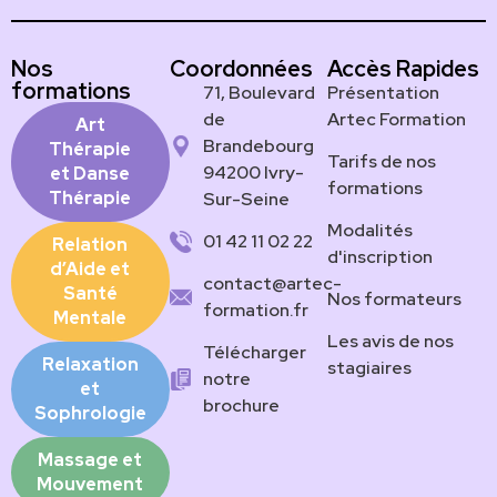
Nos
Coordonnées
Accès Rapides
formations
71, Boulevard
Présentation
de
Artec Formation
Art
Brandebourg
Thérapie
Tarifs de nos
94200 Ivry-
et Danse
formations
Thérapie
Sur-Seine
Modalités
01 42 11 02 22
Relation
d'inscription
d’Aide et
contact@artec-
Santé
Nos formateurs
formation.fr
Mentale
Les avis de nos
Télécharger
Relaxation
stagiaires
notre
et
brochure
Sophrologie
Massage et
Mouvement