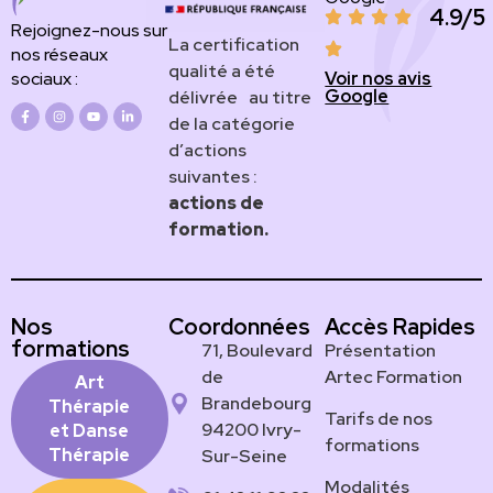
4.9/5
Rejoignez-nous sur
​​​La certification
nos réseaux
qualité a été
Voir nos avis
sociaux :
Google
délivrée au titre
de la catégorie
d’actions
suivantes :
actions de
formation.
Nos
Coordonnées
Accès Rapides
formations
71, Boulevard
Présentation
de
Artec Formation
Art
Brandebourg
Thérapie
Tarifs de nos
94200 Ivry-
et Danse
formations
Thérapie
Sur-Seine
Modalités