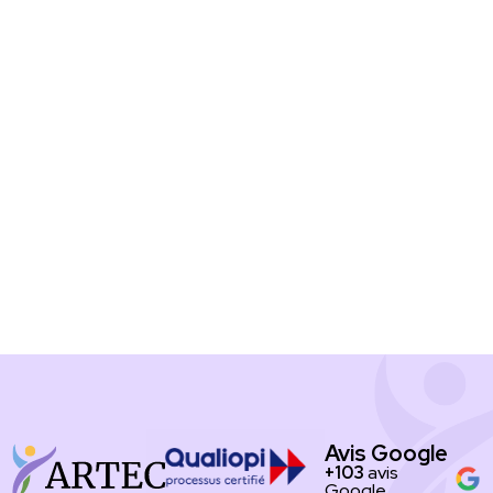
Avis Google
+103
avis
Google