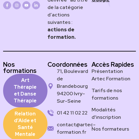
de la catégorie
d’actions
suivantes :
actions de
formation.
Nos
Coordonnées
Accès Rapides
formations
71, Boulevard
Présentation
de
Artec Formation
Art
Brandebourg
Thérapie
Tarifs de nos
94200 Ivry-
et Danse
formations
Thérapie
Sur-Seine
Modalités
01 42 11 02 22
Relation
d'inscription
d’Aide et
contact@artec-
Santé
Nos formateurs
formation.fr
Mentale