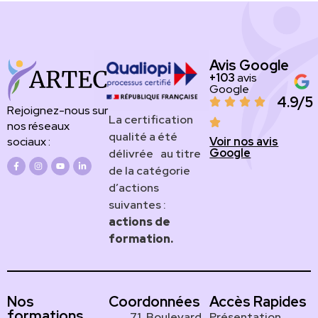
Avis Google
+103
avis
Google
4.9/5
Rejoignez-nous sur
​​​La certification
nos réseaux
qualité a été
Voir nos avis
sociaux :
Google
délivrée au titre
de la catégorie
d’actions
suivantes :
actions de
formation.
Nos
Coordonnées
Accès Rapides
formations
71, Boulevard
Présentation