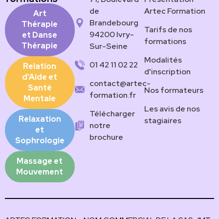
de
Artec Formation
Art
Brandebourg
Thérapie
Tarifs de nos
94200 Ivry-
et Danse
formations
Thérapie
Sur-Seine
Modalités
01 42 11 02 22
Relation
d'inscription
d’Aide et
contact@artec-
Santé
Nos formateurs
formation.fr
Mentale
Les avis de nos
Télécharger
Relaxation
stagiaires
notre
et
brochure
Sophrologie
Massage et
Mouvement