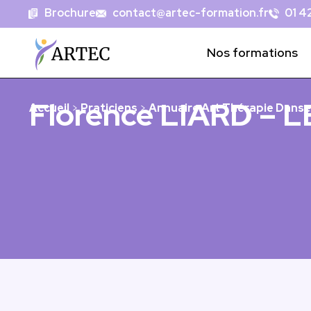
Brochure
contact@artec-formation.fr
01 42
Nos formations
Florence LIARD –
Accueil
>
Praticiens
>
Annuaire Art Thérapie Danse