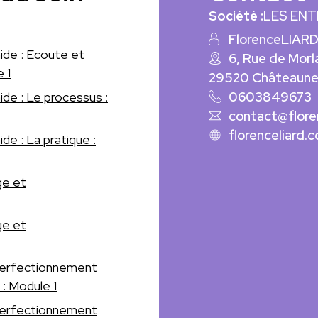
Société :
LES EN
Florence
LIAR
ide : Ecoute et
6, Rue de Morl
 1
29520 Châteaune
0603849673
de : Le processus :
contact@flore
florenceliard.
de : La pratique :
ge et
ge et
 perfectionnement
 : Module 1
 perfectionnement