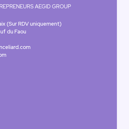
TREPRENEURS AEGID GROUP
D
aix (Sur RDV uniquement)
uf du Faou
nceliard.com
com