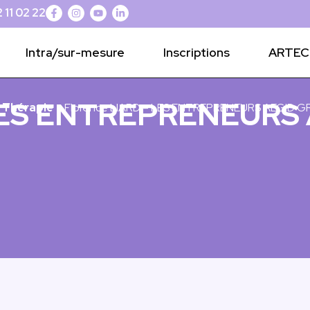
 11 02 22
Intra/sur-mesure
Inscriptions
ARTEC 
 LES ENTREPRENEUR
 Thérapie
> Florence LIARD – LES ENTREPRENEURS AEGID 