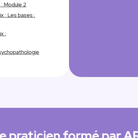
 : Module 2
x : Les bases :
x :
sychopathologie
re praticien formé par 