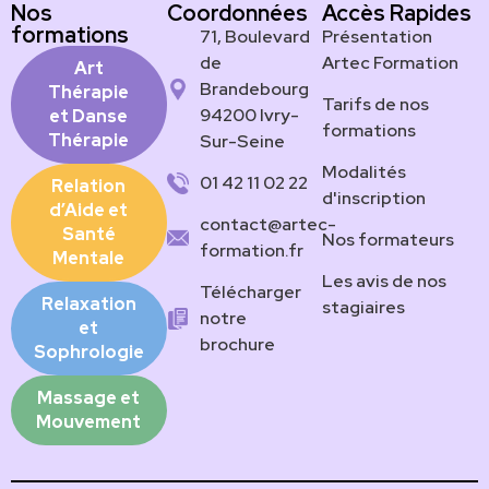
Nos
Coordonnées
Accès Rapides
formations
71, Boulevard
Présentation
de
Artec Formation
Art
Brandebourg
Thérapie
Tarifs de nos
94200 Ivry-
et Danse
formations
Thérapie
Sur-Seine
Modalités
01 42 11 02 22
Relation
d'inscription
d’Aide et
contact@artec-
Santé
Nos formateurs
formation.fr
Mentale
Les avis de nos
Télécharger
Relaxation
stagiaires
notre
et
brochure
Sophrologie
Massage et
Mouvement