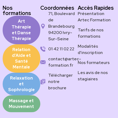
Nos
Coordonnées
Accès Rapides
formations
71, Boulevard
Présentation
de
Artec Formation
Art
Brandebourg
Thérapie
Tarifs de nos
94200 Ivry-
et Danse
formations
Thérapie
Sur-Seine
Modalités
01 42 11 02 22
Relation
d'inscription
d’Aide et
contact@artec-
Santé
Nos formateurs
formation.fr
Mentale
Les avis de nos
Télécharger
Relaxation
stagiaires
notre
et
brochure
Sophrologie
Massage et
Mouvement